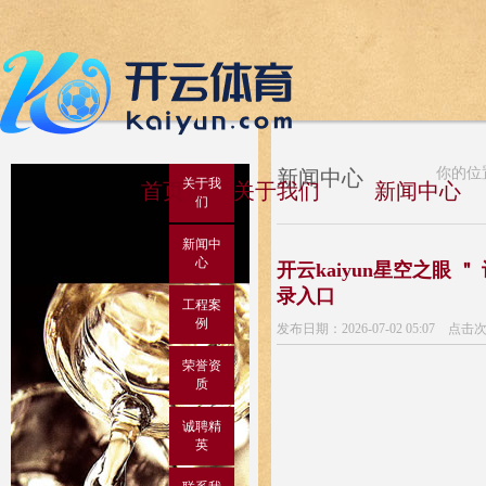
你的位
新闻中心
关于我
首页
关于我们
新闻中心
们
新闻中
心
开云kaiyun星空之眼 ＂
录入口
工程案
例
发布日期：2026-07-02 05:07 点击
荣誉资
质
诚聘精
英