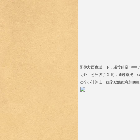
影像方面也过一下，遴荐的是 5000
此外，还升级了 X 键，通过单按
这个小计算让一些常勤勉能愈加便捷