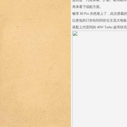
是以这一代在屏幕、护眼、耐用耐摔
再来看下续航方面。
畅享 80 Pro 亦然卷上了，此次搭载的是一
以更低的订价给到同价位主流大电板
搭配上代雷同的 40W Turbo 超等