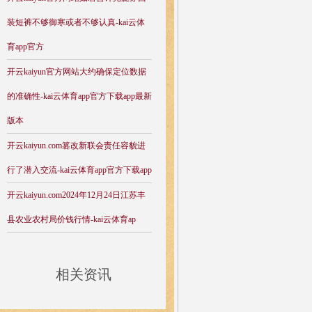
装短裤不够御寒或者不够认真-kai云体
育app官方
开云kaiyun官方网站大约确保定位数据
的准确性-kai云体育app官方下载app最新
版本
开云kaiyun.com篡改新联会责任容貌进
行了潜入交流-kai云体育app官方下载app
开云kaiyun.com2024年12月24日江苏丰
县农业农村局价钱行情-kai云体育ap
相关资讯