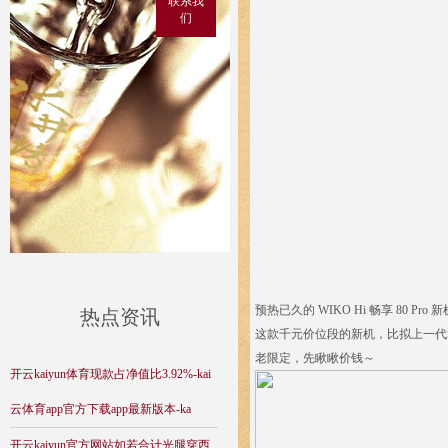
联系我
们
预热已久的 WIKO Hi 畅享 80 Pro
热点资讯
这款千元价位段的新机，比拟上一代
老限定，先瞅瞅价钱～
开云kaiyun体育现款占净值比3.92%-kai
云体育app官方下载app最新版本-ka
开云kaiyun官方网站如若合计光腿穿西