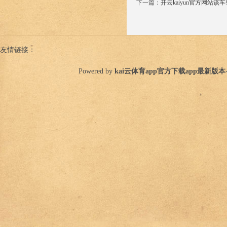
下一篇：
开云kaiyun官方网站该车
友情链接：
Powered by
kai云体育app官方下载app最新版本