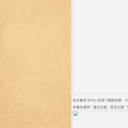
此次畅享 80 Pro 还用了极险些屏、大
录像头遴荐 " 凝光之镜，星空之眼 