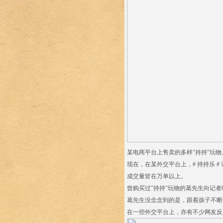
某电商平台上售卖的多样"持持"玩
现在，在某外交平台上，# 持持乐 #
成交量皆在万单以上。
曾购买过"持持"玩物的葛先生向记
葛先生没念念到的是，跟着孩子不断
在一些外交平台上，亦有不少网友反