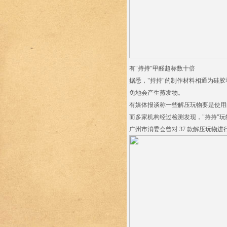
有"持持"甲醛超标数十倍
据悉，"持持"的制作材料相通为硅胶
免地会产生蒸发物。
有媒体报谈称一些解压玩物要是使用
而多家机构经过检测发现，"持持"玩
广州市消委会曾对 37 款解压玩