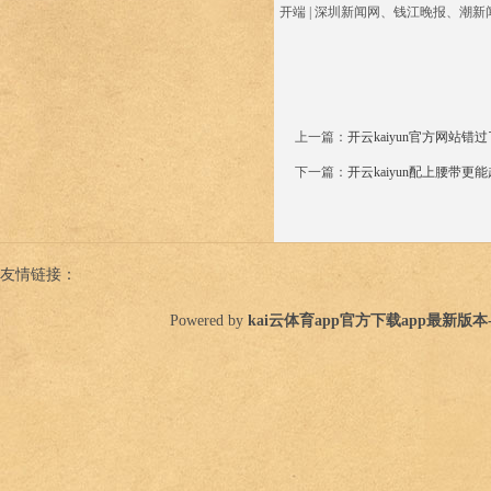
开端 | 深圳新闻网、钱江晚报、潮新闻
上一篇：
开云kaiyun官方网站错
下一篇：
开云kaiyun配上腰带更能
友情链接：
Powered by
kai云体育app官方下载app最新版本