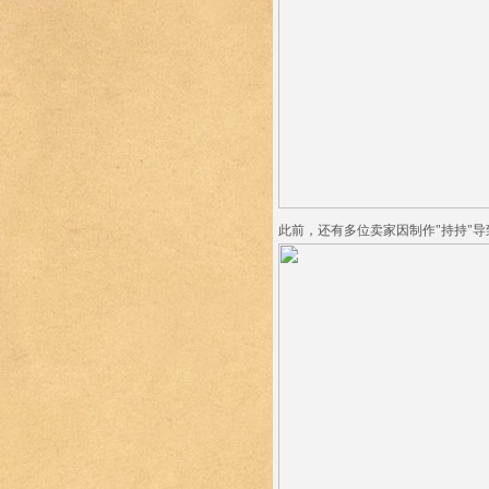
此前，还有多位卖家因制作"持持"