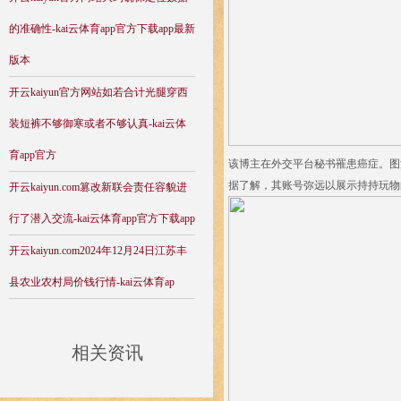
的准确性-kai云体育app官方下载app最新
版本
开云kaiyun官方网站如若合计光腿穿西
装短裤不够御寒或者不够认真-kai云体
育app官方
该博主在外交平台秘书罹患癌症。图
据了解，其账号弥远以展示持持玩物
开云kaiyun.com篡改新联会责任容貌进
行了潜入交流-kai云体育app官方下载app
开云kaiyun.com2024年12月24日江苏丰
县农业农村局价钱行情-kai云体育ap
相关资讯