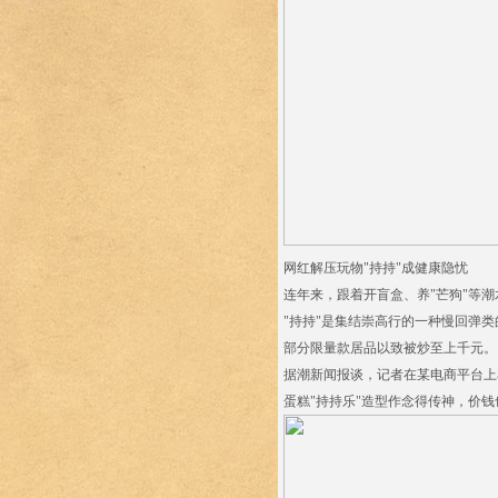
网红解压玩物"持持"成健康隐忧
连年来，跟着开盲盒、养"芒狗"等
"持持"是集结崇高行的一种慢回弹
部分限量款居品以致被炒至上千元。
据潮新闻报谈，记者在某电商平台上看
蛋糕"持持乐"造型作念得传神，价钱也多